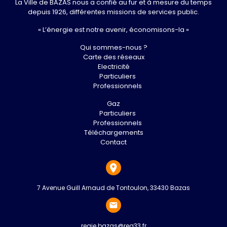
La Ville de BAZAS nous a confié au fur et à mesure du temps
depuis 1926, différentes missions de services public.
« L’énergie est notre avenir, économisons-la »
Qui sommes-nous ?
Carte des réseaux
Electricité
Particuliers
Professionnels
Gaz
Particuliers
Professionnels
Téléchargements
Contact
7 Avenue Guill Arnaud de Tontoulon, 33430 Bazas
regie.bazas@reg33.fr