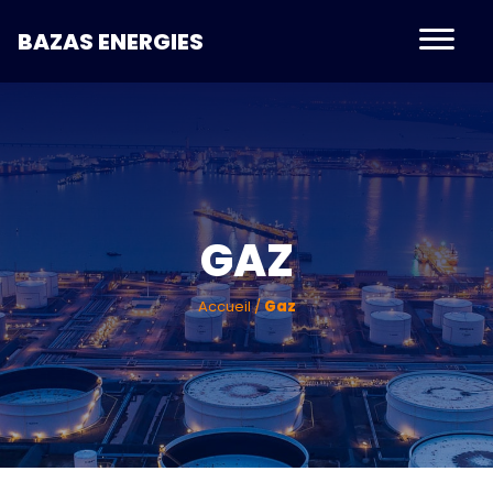
BAZAS ENERGIES
GAZ
Accueil
/
Gaz