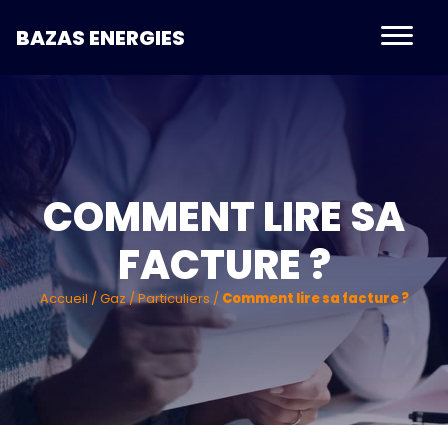
BAZAS ENERGIES
COMMENT LIRE SA
FACTURE ?
Accueil
/
Gaz
/
Particuliers
/
Comment lire sa facture ?